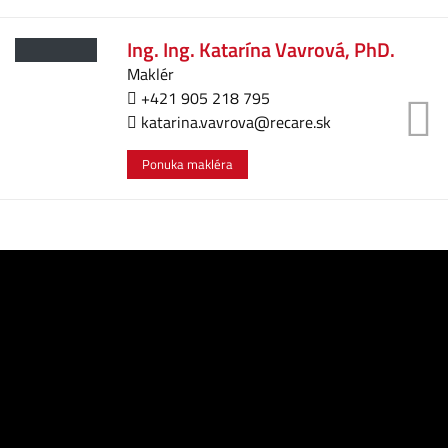
Ing. Ing. Katarína Vavrová, PhD.
Maklér
+421 905 218 795
katarina.vavrova@recare.sk
Ponuka makléra