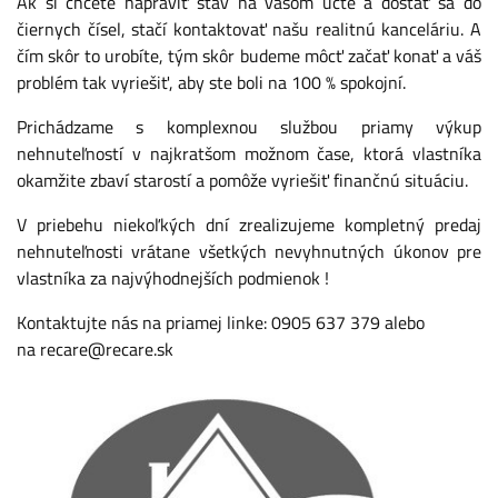
Ak si chcete napraviť stav na vašom účte a dostať sa do
čiernych čísel, stačí kontaktovať našu realitnú kanceláriu. A
čím skôr to urobíte, tým skôr budeme môcť začať konať a váš
problém tak vyriešiť, aby ste boli na 100 % spokojní.
Prichádzame s komplexnou službou priamy výkup
nehnuteľností v najkratšom možnom čase, ktorá vlastníka
okamžite zbaví starostí a pomôže vyriešiť finančnú situáciu.
V priebehu niekoľkých dní zrealizujeme kompletný predaj
nehnuteľnosti vrátane všetkých nevyhnutných úkonov pre
vlastníka za najvýhodnejších podmienok !
Kontaktujte nás na priamej linke:
0905 637 379
alebo
na
recare@recare.sk