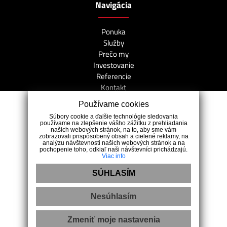
Navigácia
Ponuka
Služby
Prečo my
Investovanie
Referencie
Kontakt
Používame cookies
Kontakt
Súbory cookie a ďalšie technológie sledovania
používame na zlepšenie vášho zážitku z prehliadania
našich webových stránok, na to, aby sme vám
Polianky 8, 811 09 Bratislava
zobrazovali prispôsobený obsah a cielené reklamy, na
analýzu návštevnosti našich webových stránok a na
+421 917 988 898
pochopenie toho, odkiaľ naši návštevníci prichádzajú.
Viac info
info@realitycare.sk
SÚHLASÍM
Nesúhlasím
Zmeniť moje nastavenia