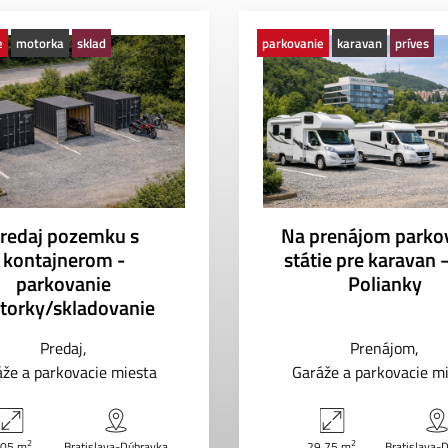
e
motorka
sklad
parkovanie
karavan
príves
redaj pozemku s
Na prenájom parko
kontajnerom -
státie pre karavan 
parkovanie
Polianky
torky/skladovanie
Predaj
Prenájom
že a parkovacie miesta
Garáže a parkovacie m
2
2
.05 m
Bratislava-Dúbravka
29.75 m
Bratislava-