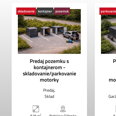
skladovanie
kontajner
pozemok
parkovani
Predaj pozemku s
P
kontajnerom -
skladovanie/parkovanie
motorky
mo
Predaj
Sklad
Gará
2
8.06 m
Bratislava-Dúbravka
8