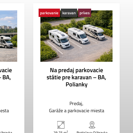
parkovanie
karavan
príves
vacie
Na predaj parkovacie
– BA,
státie pre karavan – BA,
Polianky
Predaj
iesta
Garáže a parkovacie miesta
2
Dúbravka
29.75 m
Bratislava-Dúbravka