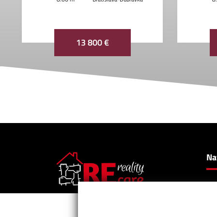
13 800 €
Na
Po
Slu
Potrebujete kúpiť, predať alebo
Pr
prenajať nehnuteľnosť ?